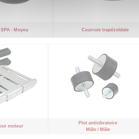
l SPA - Moyeu
Courroie trapézoïdale
Plot antivibratoire
pour moteur
Mâle / Mâle