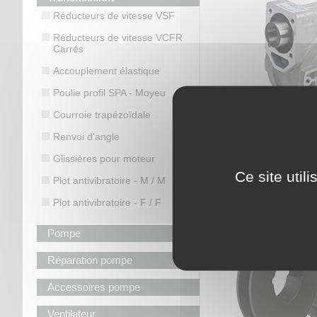
Réducteurs de vitesse VSF
Réducteurs de vitesse VCFR
Carrés
Accouplement élastique
Poulie profil SPA - Moyeu
Courroie trapézoïdale
Renvoi d'angle
Glissières pour moteur
Réducteurs d
Ce site util
Plot antivibratoire - M / M
Plot antivibratoire - F / F
Pompe
Réparation pompe
Accessoires pompe
Ventilateur