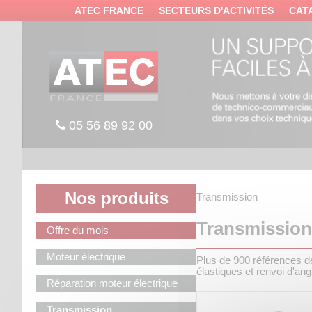
Panneau de gestion des cookies
ATEC FRANCE
SECTEURS D'ACTIVITÉS
CAT
05 56 89 92 00
Nos produits
Transmission
Transmissio
Offre du mois
Moteur électrique
Plus de 900 références de
élastiques et renvoi d'an
Réparation moteur électrique
Transmission