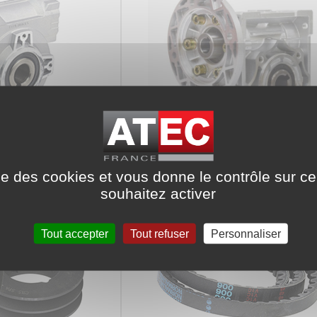
Réducteurs de vitesse VCFR
e vitesse VSF
Carrés
ise des cookies et vous donne le contrôle sur 
souhaitez activer
Tout accepter
Tout refuser
Personnaliser