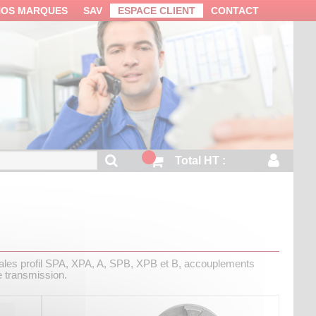
NOS MARQUES
SAV
ESPACE CLIENT
CONTACT
Total HT :
ïdales profil SPA, XPA, A, SPB, XPB et B, accouplements
e transmission.