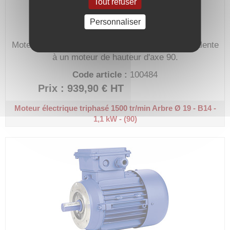
Tout refuser
Personnaliser
Moteur 230/400V, hors-normes avec bride équivalente
à un moteur de hauteur d'axe 90.
Code article :
100484
Prix : 939,90 €
HT
Moteur électrique triphasé 1500 tr/min
Arbre Ø 19 - B14 -
1,1 kW - (90)