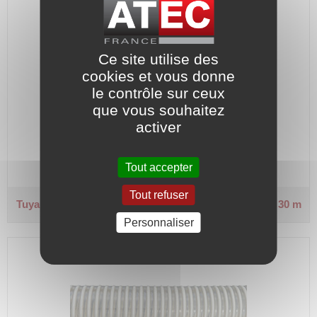
Ce site utilise des
cookies et vous donne
le contrôle sur ceux
Semi rigide - Alimentaire.
que vous souhaitez
activer
Code article :
254916
Prix : 1 784,50 €
Tout accepter
HT
Tout refuser
Tuyau SPIRALE PVC - Ø intérieur 102 mm
Couronne 30 m
Personnaliser