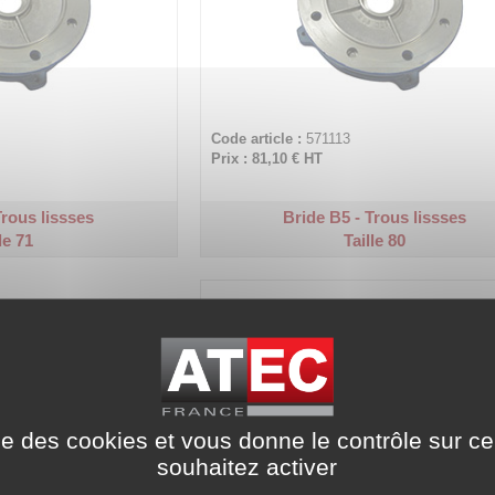
Code article :
571113
Prix : 81,10 €
HT
Trous lissses
Bride B5 - Trous lissses
le 71
Taille 80
ise des cookies et vous donne le contrôle sur 
souhaitez activer