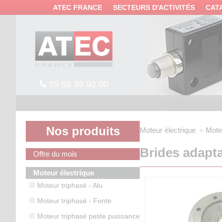
Panneau de gestion des cookies
ATEC FRANCE
SECTEURS D'ACTIVITÉS
CAT
05 56 89 92 00
Nos produits
Moteur électrique
Mote
Brides adapt
Offre du mois
Moteur électrique
Moteur triphasé - Alu
Moteur triphasé - Fonte
Moteur triphasé petite puissance