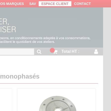
NOS MARQUES
SAV
ESPACE CLIENT
CONTACT
Total HT :
rs monophasés