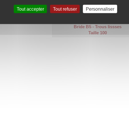
Code article :
571164
Tout accepter
Tout refuser
Personnaliser
Prix : 84,60 €
HT
Bride B5 - Trous lissses
Taille 100