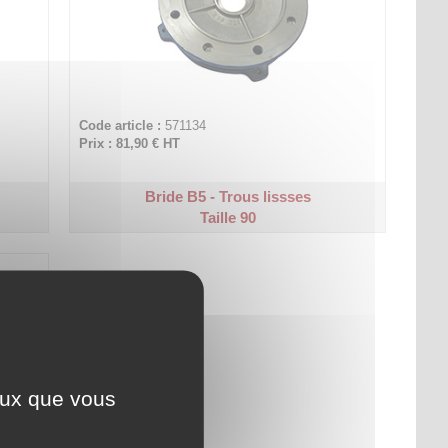
Code article :
571134
Prix : 81,90 €
HT
Bride B5 - Trous lissses
Taille 90
ceux que vous