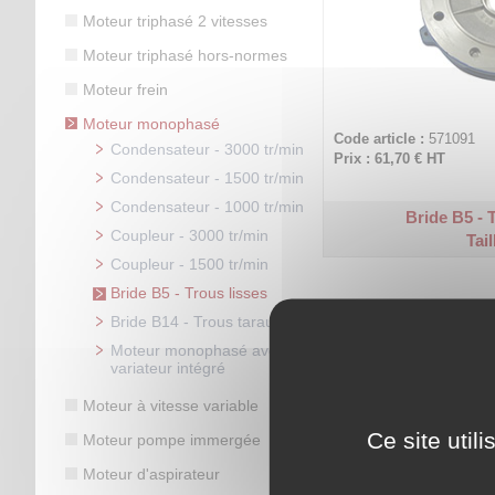
Moteur triphasé 2 vitesses
Moteur triphasé hors-normes
Moteur frein
Moteur monophasé
Code article :
571091
Condensateur - 3000 tr/min
Prix : 61,70 €
HT
Condensateur - 1500 tr/min
Condensateur - 1000 tr/min
Bride B5 - 
Coupleur - 3000 tr/min
Tail
Coupleur - 1500 tr/min
Bride B5 - Trous lisses
Bride B14 - Trous taraudés
Moteur monophasé avec
variateur intégré
Moteur à vitesse variable
Ce site util
Moteur pompe immergée
Moteur d'aspirateur