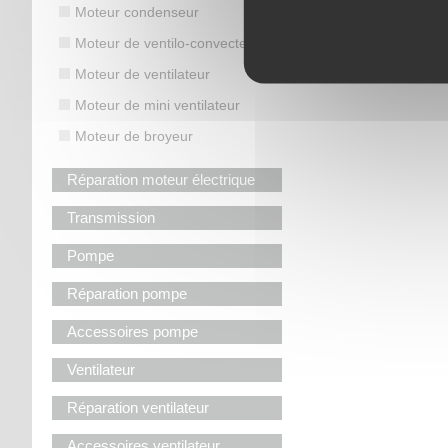
Moteur condenseur
Moteur de ventilo-convecteur
Moteur de ventilateur
Moteur de mini ventilateur
Moteur de broyeur
Réparation moteur électrique
Transmission
Pompe
Réparation pompe
Accessoires pompe
Ventilateur
Réparation ventilateur
Accessoires ventilateur