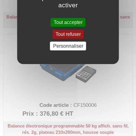
Prix : 595,80 €
HT
activer
Balance électronique programmable 120 kg affichage sans
Tout accepter
fil, plateau 320x270mm, rés. 10g, en coffret
Tout refuser
Personnaliser
Code article :
CF150006
Prix : 376,80 €
HT
Balance électronique programmable 50 kg affich. sans fil,
rés. 2g, plateau 210x260mm, housse souple