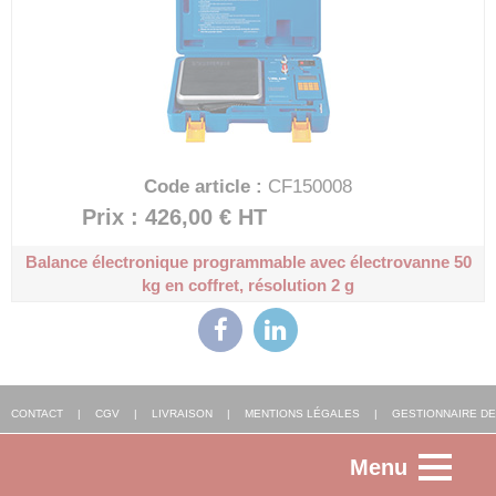
Code article :
CF150008
Prix : 426,00 €
HT
Balance électronique programmable avec électrovanne 50
kg en coffret, résolution 2 g
CONTACT
|
CGV
|
LIVRAISON
|
MENTIONS LÉGALES
|
GESTIONNAIRE DE
Menu
COOKIES
|
AGENCE WEB ALSACE
: FGP SOLUTIONS