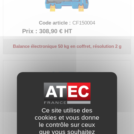
Code article :
CF150004
Prix : 308,90 €
HT
Balance électronique 50 kg en coffret, résolution 2 g
Ce site utilise des
cookies et vous donne
le contrôle sur ceux
Code article :
CF150005
que vous souhaitez