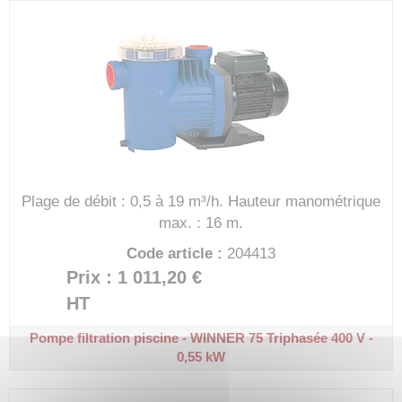
Plage de débit : 0,5 à 19 m³/h.
Hauteur manométrique
max. : 16 m.
Code article :
204413
Prix : 1 011,20 €
HT
Pompe filtration piscine - WINNER 75
Triphasée 400 V -
0,55 kW