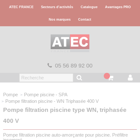
Panneau de gestion des cookies
ATEC FRANCE
Secteurs d'activités
Catalogue
Avantages PRO
Nos marques
Contact
05 56 89 92 00
Pompe
Pompe piscine - SPA
Pompe filtration piscine - WN
Triphasée 400 V
Pompe filtration piscine type WN, triphasée
400 V
Pompe filtration piscine auto-amorçante pour piscine. Préfiltre
incorporé.