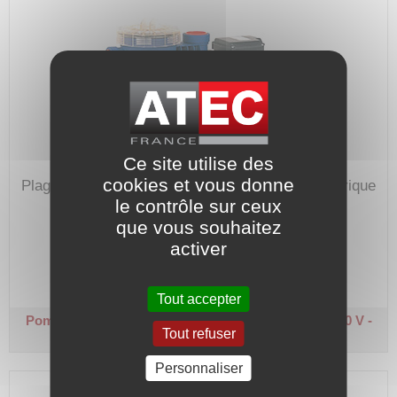
Ce site utilise des
cookies et vous donne
Plage de débit : 0,5 à 24 m³/h.
Hauteur manométrique
le contrôle sur ceux
max. : 17 m.
que vous souhaitez
Code article :
204415
activer
Prix : 1 118,80 €
HT
Tout accepter
Pompe filtration piscine - WINNER 100
Triphasée 400 V -
Tout refuser
0,75 kW
Personnaliser