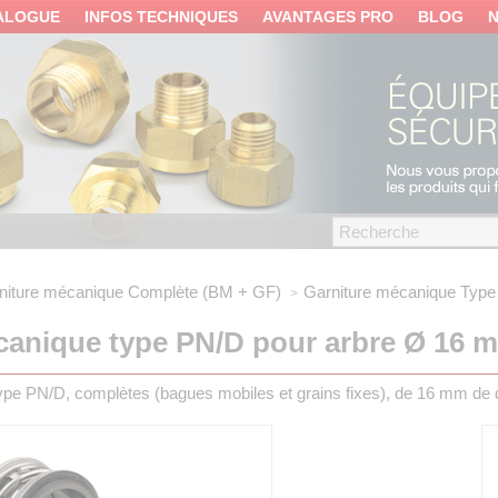
ALOGUE
INFOS TECHNIQUES
AVANTAGES PRO
BLOG
niture mécanique
Complète (BM + GF)
Garniture mécanique
Type
canique type PN/D pour arbre Ø 16 
pe PN/D, complètes (bagues mobiles et grains fixes), de 16 mm de 