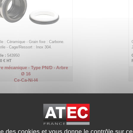
le : Céramique - Grain fixe : Carbone.
trile - Cage/Ressort : Inox 304.
le :
543950
90 €
HT
re mécanique - Type PN/D - Arbre
Ø 16
Ce-Ca-Ni-I4
ise des cookies et vous donne le contrôle sur 