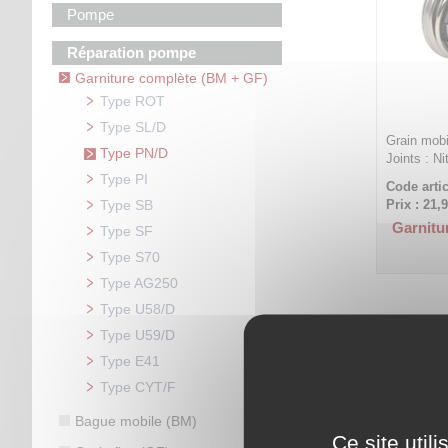
Pompe
Réparation pompe
Garniture complète (BM + GF)
Type ROT
Type SL/D
Grain mobi
Type PN/D
Joints : Ni
Type PI
Code artic
Type SB
Prix : 21,
Garnitu
Type SF
Type S70
Type AG250
Type U58/D
Type U59/D
Type E41
Type CYT/F
Bague mobile (BM)
Ce site util