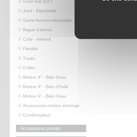
Grain fixe (GF)
Joint - Etanchéité
Gaine thermo-rétractable
Bague à lèvres
Colle - Adhésif
Flexible
Tuyau
Collier
Moteur 4" - Bain d'eau
Moteur 4" - Bain d'huile
Moteur 6" - Bain d'eau
Accessoires moteur immergé
Condensateur
Accessoires pompe