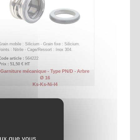
Grain mobile : Silicium - Grain fixe : Silicium.
Joints : Nitrile - Cage/Ressort : Inox 304.
Code article :
564222
Prix : 51,50 €
HT
Garniture mécanique - Type PN/D - Arbre
Ø 16
Ks-Ks-Ni-I4
ceux que vous