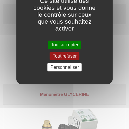
Ce site utilise des
cookies et vous donne
le contrôle sur ceux
Manomètre SEC
que vous souhaitez
activer
Tout accepter
Tout refuser
Personnaliser
Manomètre GLYCERINE