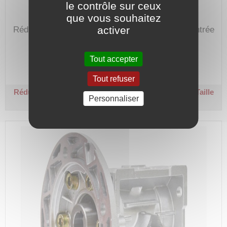
le contrôle sur ceux
que vous souhaitez
activer
Réducteur de vitesse de 10 avec bride B14 en entrée
pour moteur hauteur d'axe de 56.
Code article :
192011
Tout accepter
Prix : 176,90 €
HT
Tout refuser
Réducteur roue et vis carré - Ø 9 / Ø 14 - R 10
B14 - Taille
Personnaliser
56 - Couple sortie 18 Nm