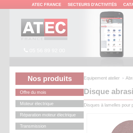
Panneau de gestion des cookies
ATEC FRANCE
SECTEURS D'ACTIVITÉS
CAT
05 56 89 92 00
Nos produits
Equipement atelier
Abr
Disque abrasi
Offre du mois
Moteur électrique
Disques à lamelles pour 
Réparation moteur électrique
Transmission