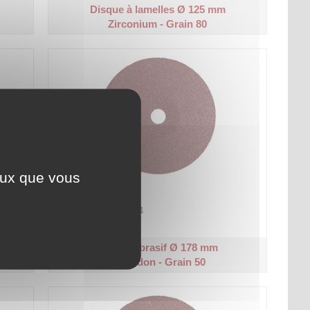
Disque à lamelles Ø 125 mm
Zirconium - Grain 80
ceux que vous
Disque en fibre.
Code article :
973424
Prix : 2,50 €
HT
Disque abrasif Ø 178 mm
Corindon - Grain 50