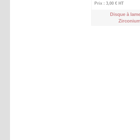
Prix : 3,00 €
HT
Disque à lam
Zirconium