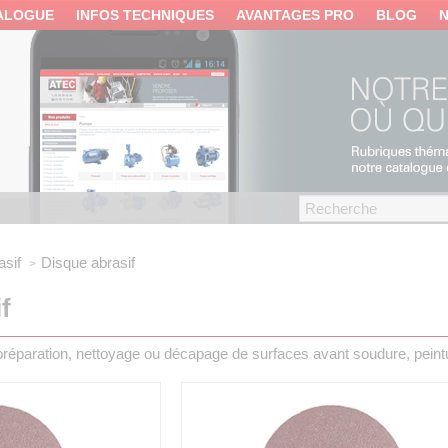
ALOGUE
INFOS TECHNIQUES
AVANTAGES PRO
BLOG
asif
Disque abrasif
f
préparation, nettoyage ou décapage de surfaces avant soudure, pein