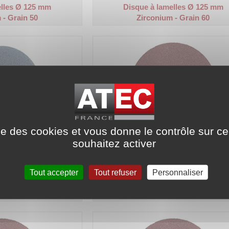
elles Ø 125 mm
Disque à lamelles Ø 125 mm
 - Grain 50
Zirconium - Grain 60
ise des cookies et vous donne le contrôle sur 
souhaitez activer
Disque en fibre.
Code article :
973422
Prix : 2,70 €
HT
Tout accepter
Tout refuser
Personnaliser
elles Ø 125 mm
Disque abrasif Ø 178 mm
- Grain 100
Corindon - Grain 35