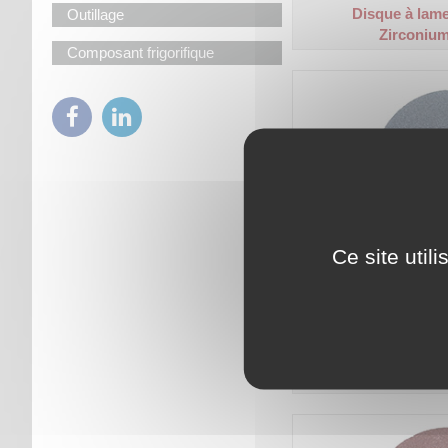
Disque à lam
Outillage
Zirconium
Composant frigorifique
Ce site util
Disque en fibre.
Code article :
973443
Prix : 2,00 €
HT
Disque à lam
Zirconium 