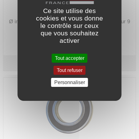
Ce site utilise des
cookies et vous donne
Ø intérieur 15 mm - Ø extérieur 32 mm.
Épaisseur 9
le contrôle sur ceux
mm.
que vous souhaitez
Code article :
700242
activer
Prix : 5,50 €
HT
Tout accepter
Roulement 6002 - ISB
Tout refuser
Personnaliser