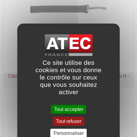
Couronne 50 m.
Code article :
600229N
Ce site utilise des
Prix : 91,20 €
HT
cookies et vous donne
Câble silicone/polyester - SIAF/MT/POL 1,5 kV
Classe H -
le contrôle sur ceux
Noir - 4 mm²
que vous souhaitez
activer
Tout accepter
Tout refuser
Personnaliser