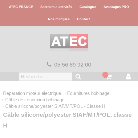
Panneau de gestion des cookies
ATEC FRANCE
Secteurs d'activités
Catalogue
Avantages PRO
Nos marques
Contact
05 56 89 92 00
Réparation moteur électrique
Fournitures bobinage
Câble de connexion bobinage
Câble silicone/polyester
SIAF/MT/POL - Classe H
Câble silicone/polyester SIAF/MT/POL, classe
H