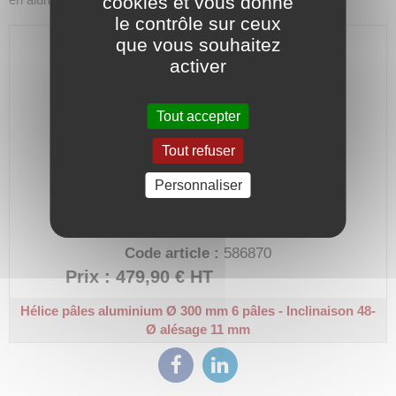
cookies et vous donne
le contrôle sur ceux
que vous souhaitez
activer
Tout accepter
Tout refuser
Personnaliser
MW 300-06-A-48-11.
Code article :
586870
Prix : 479,90 €
HT
Hélice pâles aluminium Ø 300 mm
6 pâles - Inclinaison 48-
Ø alésage 11 mm