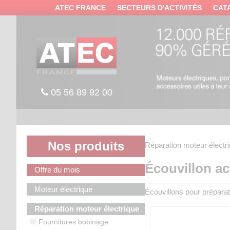
Panneau de gestion des cookies
ATEC FRANCE
SECTEURS D'ACTIVITÉS
CAT
05 56 89 92 00
Nos produits
Réparation moteur électr
Écouvillon ac
Offre du mois
Moteur électrique
Écouvillons pour prépara
Réparation moteur électrique
Fournitures bobinage