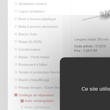
Ventilateur moteur
Capot ventilateur
Boite à bornes plastique
Boite à bornes aluminium
Electro frein
Longueur totale 350 mm.
Relais KLIXON
Code article :
972878
Condensateur
Prix : 7,10 €
HT
Balais - Porte-balais
Écouvillon aci
7 x 
Roulement à billes
Sonde et protecteur thermique
Mastic d'équilibrage
Presse-étoupe - Gaine thermo
Ce site util
Outillage de réparation
Acier rectangulaire
Acier cylindrique