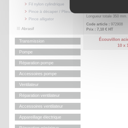
Fil nylon cylindrique
Pince à décaper / Plieuse
Longueur totale 350 mm.
Pince alligator
Code article :
972908
Abrasif
Prix : 7,10 €
HT
Écouvillon aci
Transmission
10 x
Pompe
Réparation pompe
Accessoires pompe
Ventilateur
Réparation ventilateur
Accessoires ventilateur
Appareillage électrique
Réparation générique