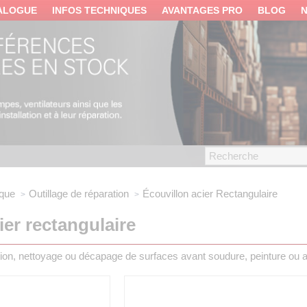
ALOGUE
INFOS TECHNIQUES
AVANTAGES PRO
BLOG
ique
Outillage de réparation
Écouvillon acier
Rectangulaire
ier rectangulaire
tion, nettoyage ou décapage de surfaces avant soudure, peinture ou