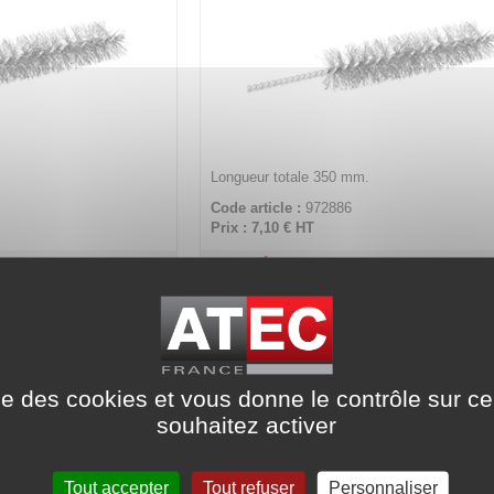
Longueur totale 350 mm.
Code article :
972886
Prix : 7,10 €
HT
er rectangulaire
Écouvillon acier rectangulaire
10 mm
8 x 12 mm
ise des cookies et vous donne le contrôle sur 
souhaitez activer
Tout accepter
Tout refuser
Personnaliser