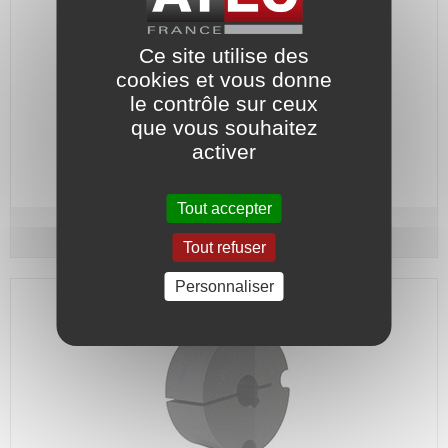
Ce site utilise des
cookies et vous donne
le contrôle sur ceux
Ø alésage 28
que vous souhaitez
activer
Code article :
156634
Prix : 51,40 €
HT
Tout accepter
Douille pour A5 / BIPEX / ELPEX - N°2012 Ø 28
Tout refuser
Personnaliser