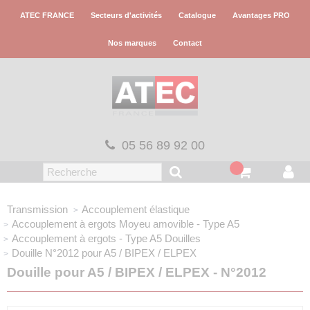
Panneau de gestion des cookies
ATEC FRANCE
Secteurs d'activités
Catalogue
Avantages PRO
Nos marques
Contact
05 56 89 92 00
Transmission
Accouplement élastique
Accouplement à ergots
Moyeu amovible - Type A5
Accouplement à ergots - Type A5
Douilles
Douille N°2012
pour A5 / BIPEX / ELPEX
Douille pour A5 / BIPEX / ELPEX - N°2012