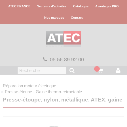
Panneau de gestion des cookies
ATEC FRANCE
Secteurs d'activités
Catalogue
Avantages PRO
Nos marques
Contact
05 56 89 92 00
Réparation moteur électrique
Presse-étoupe - Gaine thermo-retractable
Presse-étoupe, nylon, métallique, ATEX, gaine