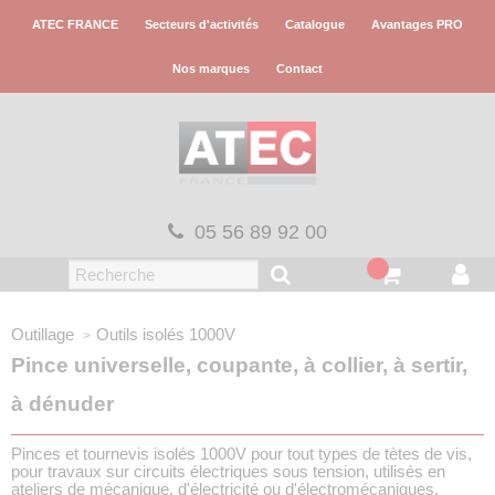
Panneau de gestion des cookies
ATEC FRANCE
Secteurs d'activités
Catalogue
Avantages PRO
Nos marques
Contact
05 56 89 92 00
Outillage
Outils isolés 1000V
Pince universelle, coupante, à collier, à sertir,
à dénuder
Pinces et tournevis isolés 1000V pour tout types de tètes de vis,
pour travaux sur circuits électriques sous tension, utilisés en
ateliers de mécanique, d'électricité ou d'électromécaniques.