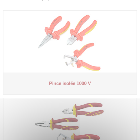
Pince isolée 1000 V