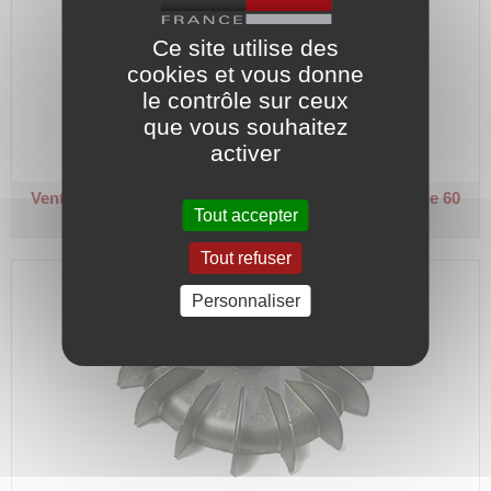
Ce site utilise des
cookies et vous donne
Pour moteur taille 225.
le contrôle sur ceux
que vous souhaitez
Code article :
557048
activer
Prix : 595,40 €
HT
Ventilateur aluminium + rainure - VF 225/60
Ø alésage 60
Tout accepter
mm - Ø extérieur 411 mm
Tout refuser
Personnaliser