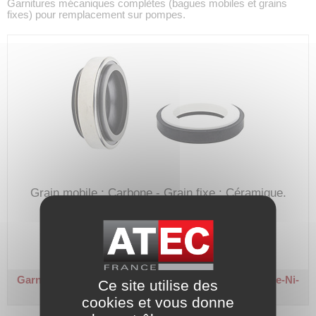
Garnitures mécaniques complètes (bagues mobiles et grains
fixes) pour remplacement sur pompes.
Grain mobile : Carbone - Grain fixe : Céramique.
Joints : Nitrile - Cage/Ressort : Inox 304.
Code article :
540900
Prix : 80,00 €
HT
Garniture mécanique - Type CYT/F
Arbre Ø 28 - Ca-Ce-Ni-
Ce site utilise des
I4
cookies et vous donne