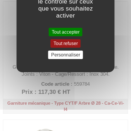
le contrôle sur ceux
que vous souhaitez
activer
Tout accepter
Tout refuser
Personnaliser
Grain mobile : Carbone - Grain fixe : Céramique.
Joints : Viton - Cage/Ressort : Inox 304.
Code article :
559784
Prix : 117,30 €
HT
Garniture mécanique - Type CYT/F
Arbre Ø 28 - Ca-Ce-Vi-
I4