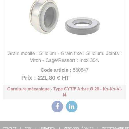
Grain mobile : Silicium - Grain fixe : Silicium.
Joints :
Viton - Cage/Ressort : Inox 304.
Code article :
560847
Prix : 221,80 €
HT
Garniture mécanique - Type CYT/F
Arbre Ø 28 - Ks-Ks-Vi-
I4
CONTACT
|
CGV
|
LIVRAISON
|
MENTIONS LÉGALES
|
GESTIONNAIRE DE