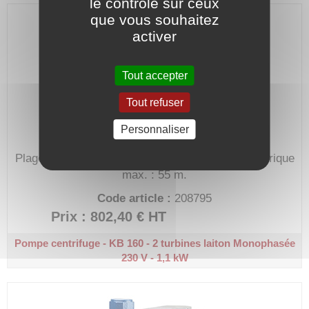
le contrôle sur ceux
que vous souhaitez
activer
Tout accepter
Tout refuser
Personnaliser
Plage de débit : 0,5 à 6,5 m³/h.
Hauteur manométrique
max. : 55 m.
Code article :
208795
Prix : 802,40 €
HT
Pompe centrifuge - KB 160 - 2 turbines laiton
Monophasée
230 V - 1,1 kW