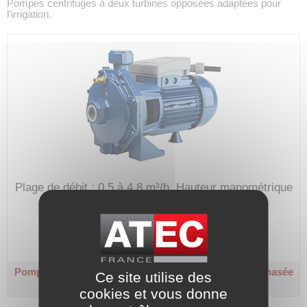
Pompes centrifuges à deux turbines opposées adaptées pour
l’irrigation.
Plage de débit : 0,5 à 4,8 m³/h.
Hauteur manométrique
max. : 47 m.
Code article :
208787
Prix : 563,20 €
HT
Pompe centrifuge - KB 100 - 2 turbines laiton
Monophasée
Ce site utilise des
230 V - 0,74 kW
cookies et vous donne