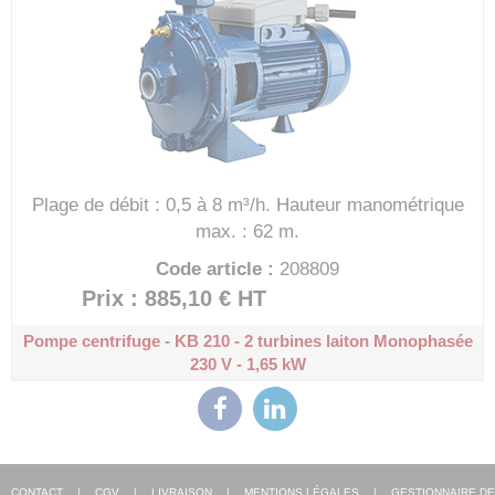
Plage de débit : 0,5 à 8 m³/h.
Hauteur manométrique
max. : 62 m.
Code article :
208809
Prix : 885,10 €
HT
Pompe centrifuge - KB 210 - 2 turbines laiton
Monophasée
230 V - 1,65 kW
CONTACT
|
CGV
|
LIVRAISON
|
MENTIONS LÉGALES
|
GESTIONNAIRE DE