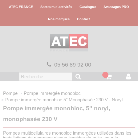
Panneau de gestion des cookies
ATEC FRANCE
Secteurs d'activités
Catalogue
Avantages PRO
Nos marques
Contact
05 56 89 92 00
Pompe
Pompe immergée monobloc
Pompe immergée monobloc 5"
Monophasée 230 V - Noryl
Pompe immergée monobloc, 5'' noryl,
monophasée 230 V
Pompes multicellulaires monobloc immergées utilisées dans les
installations de pompage d’eaux limpides de puits, pour la