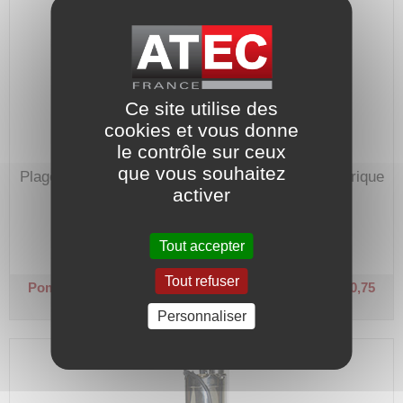
Ce site utilise des
cookies et vous donne
le contrôle sur ceux
que vous souhaitez
Plage de débit : 0,5 à 4,5 m³/h.
Hauteur manométrique
activer
max. : 55 m.
Code article :
233544
Tout accepter
Prix : 824,20 €
HT
Tout refuser
Pompe immergée 5" - MP 0.75
Monophasée 230 V - 0,75
kW - Turbines Noryl
Personnaliser