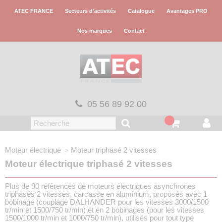
Panneau de gestion des cookies
ATEC FRANCE
Secteurs d'activités
Catalogue
Avantages PRO
Nos marques
Contact
05 56 89 92 00
Moteur électrique
Moteur triphasé
2 vitesses
Moteur électrique triphasé 2 vitesses
Plus de 90 références de moteurs électriques asynchrones
triphasés 2 vitesses, carcasse en aluminium, proposés avec 1
bobinage (couplage DALHANDER pour les vitesses 3000/1500
tr/min et 1500/750 tr/min) et en 2 bobinages (pour les vitesses
1500/1000 tr/min et 1000/750 tr/min), utilisés pour tout type