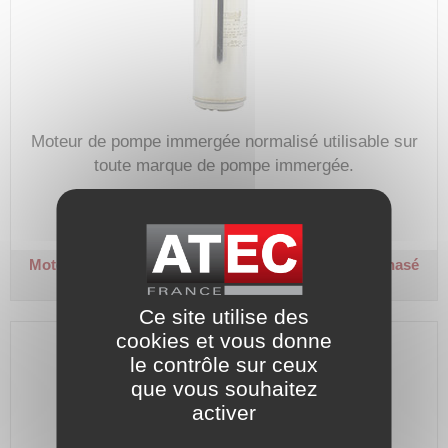
Moteur de pompe immergée normalisé utilisable sur
toute marque de pompe immergée.
Code article :
213527
Prix : 649,90 €
HT
Moteur pompe immergée 4" - 4GG - Bain d'eau
Triphasé
400 V - 1,1 kW
Ce site utilise des
cookies et vous donne
le contrôle sur ceux
que vous souhaitez
activer