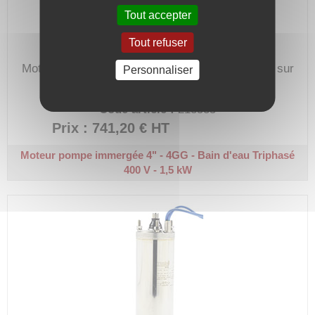
Tout accepter
Tout refuser
Moteur de pompe immergée normalisé utilisable sur
Personnaliser
toute marque de pompe immergée.
Code article :
213535
Prix : 741,20 €
HT
Moteur pompe immergée 4" - 4GG - Bain d'eau
Triphasé
400 V - 1,5 kW