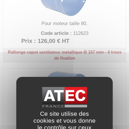
Pour moteur taille 80.
Code article :
112623
Prix : 126,00 €
HT
Rallonge capot ventilateur metallique
Ø 157 mm - 4 trous
de fixation
Ce site utilise des
cookies et vous donne
le contrôle sur ceux