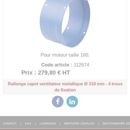
Pour moteur taille 160.
Code article :
112674
Prix : 279,80 €
HT
Rallonge capot ventilateur metallique
Ø 310 mm - 4 trous
de fixation
CONTACT
|
CGV
|
LIVRAISON
|
MENTIONS LÉGALES
|
GESTIONNAIRE DE