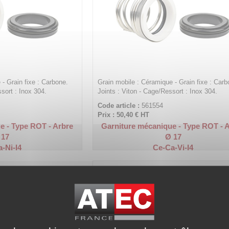
- Grain fixe : Carbone.
Grain mobile : Céramique - Grain fixe : Carb
ssort : Inox 304.
Joints : Viton - Cage/Ressort : Inox 304.
Code article :
561554
Prix : 50,40 €
HT
e - Type ROT - Arbre
Garniture mécanique - Type ROT - 
 17
Ø 17
-Ni-I4
Ce-Ca-Vi-I4