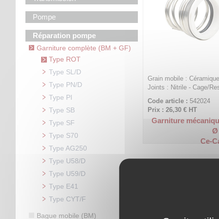
Pompe
Réparation pompe
Garniture complète (BM + GF)
Type ROT
Type SL/D
Grain mobile : Céramique 
Type PN/D
Joints : Nitrile - Cage/Re
Type PI
Code article :
542024
Type SB
Prix : 26,30 €
HT
Garniture mécaniqu
Type SF
Ø
Type S70
Ce-Ca
Type AG250
Type U58/D
Type U59/D
Type E41
Type CYT/F
Bague mobile (BM)