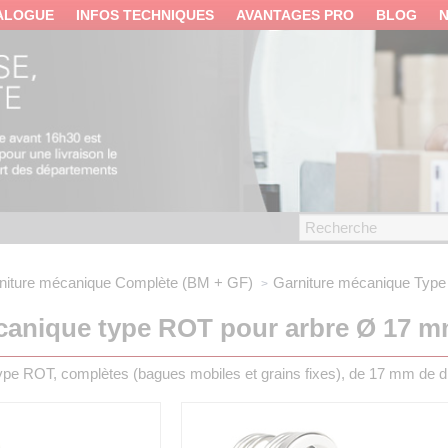
ALOGUE
INFOS TECHNIQUES
AVANTAGES PRO
BLOG
niture mécanique
Complète (BM + GF)
Garniture mécanique
Type
canique type ROT pour arbre Ø 17 
pe ROT, complètes (bagues mobiles et grains fixes), de 17 mm de 