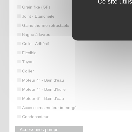
Ce site util
Grain fixe (GF)
Joint - Etanchéité
Gaine thermo-rétractable
Bague à lèvres
Colle - Adhésif
Flexible
Tuyau
Collier
Moteur 4" - Bain d'eau
Moteur 4" - Bain d'huile
Moteur 6" - Bain d'eau
Accessoires moteur immergé
Condensateur
Accessoires pompe