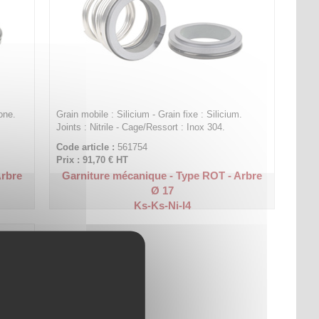
one.
Grain mobile : Silicium - Grain fixe : Silicium.
Joints : Nitrile - Cage/Ressort : Inox 304.
Code article :
561754
Prix : 91,70 €
HT
Arbre
Garniture mécanique - Type ROT - Arbre
Ø 17
Ks-Ks-Ni-I4