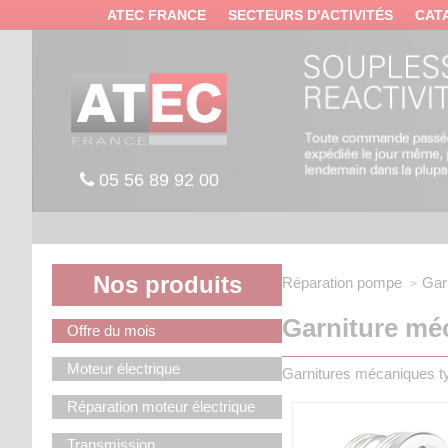
Panneau de gestion des cookies
ATEC FRANCE
SECTEURS D'ACTIVITÉS
CAT
05 56 89 92 00
Nos produits
Réparation pompe
Gar
Garniture mé
Offre du mois
Moteur électrique
Garnitures mécaniques ty
Réparation moteur électrique
Transmission