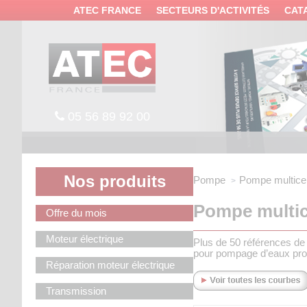
Panneau de gestion des cookies
ATEC FRANCE
SECTEURS D'ACTIVITÉS
CAT
05 56 89 92 00
Nos produits
Pompe
Pompe multicell
Pompe multice
Offre du mois
Moteur électrique
Plus de 50 références de p
pour pompage d’eaux propr
Réparation moteur électrique
Transmission