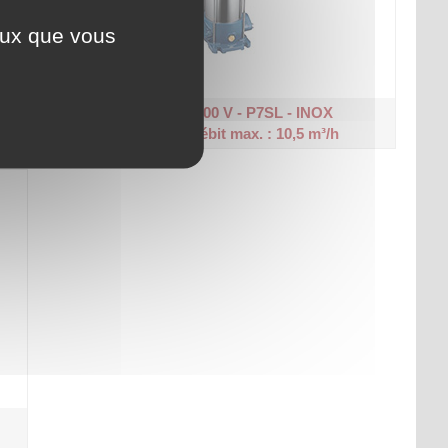
ceux que vous
Pompe tri 400 V - P7SL - INOX
Verticale - Débit max. : 10,5 m³/h