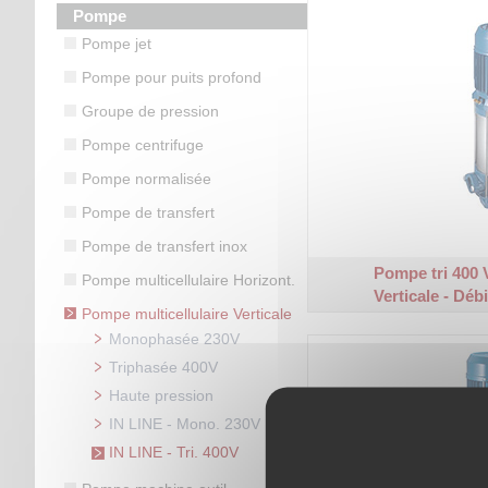
Pompe
Pompe jet
Pompe pour puits profond
Groupe de pression
Pompe centrifuge
Pompe normalisée
Pompe de transfert
Pompe de transfert inox
Pompe tri 400 
Pompe multicellulaire Horizont.
Verticale - Débi
Pompe multicellulaire Verticale
Monophasée 230V
Triphasée 400V
Haute pression
IN LINE - Mono. 230V
IN LINE - Tri. 400V