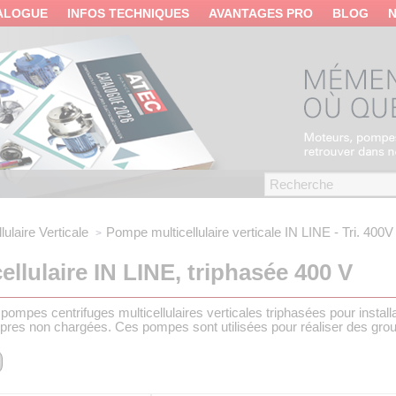
ALOGUE
INFOS TECHNIQUES
AVANTAGES PRO
BLOG
ulaire Verticale
Pompe multicellulaire verticale
IN LINE - Tri. 400V
llulaire IN LINE, triphasée 400 V
ompes centrifuges multicellulaires verticales triphasées pour installat
es non chargées. Ces pompes sont utilisées pour réaliser des groupes 