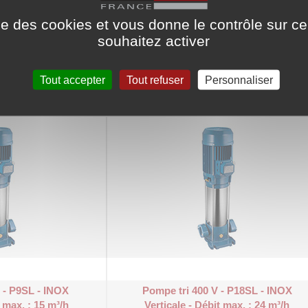
ise des cookies et vous donne le contrôle sur 
souhaitez activer
V - P18L - NORYL
Pompe tri 400 V - P5SL - INOX
Tout accepter
Tout refuser
Personnaliser
it max. : 24 m³/h
Verticale - Débit max. : 8,5 m³/h
 - P9SL - INOX
Pompe tri 400 V - P18SL - INOX
t max. : 15 m³/h
Verticale - Débit max. : 24 m³/h