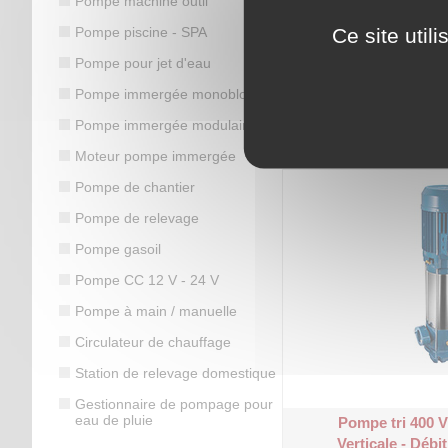
Pompe machine outil
Ce site util
Pompe piscine - SPA
Pompe pour jet d'eau
Pompe immergée monobloc
Pompe tri 400 
Pompe immergée modulaire
Verticale - Déb
Moteur pompe immergée
Pompe de chantier
Pompe de relevage
Pompe gasoil
Pompe CC 12 V - 24 V
Pompe à main / manuelle
Circulateur de chauffage
Station de relevage domestique
Gestionnaire de pompage pour
eau de pluie
Pompe tri 400 V
Verticale - Débi