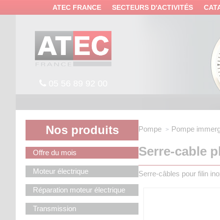
Panneau de gestion des cookies
ATEC FRANCE
SECTEURS D'ACTIVITÉS
CAT
05 56 89 92 00
Nos produits
Pompe
Pompe immerg
Serre-cable p
Offre du mois
Moteur électrique
Serre-câbles pour filin 
Réparation moteur électrique
Transmission