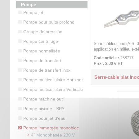
Pompe
Pompe jet
Pompe pour puits profond
Groupe de pression
Pompe centrifuge
Serre-câbles inox (AISI 31
application en milieu ext
Pompe normalisée
Code article :
258717
Pompe de transfert
Prix : 2,30 €
HT
Pompe de transfert inox
Serre-cable plat ino
Pompe multicellulaire Horizont.
Pompe multicellulaire Verticale
Pompe machine outil
Pompe piscine - SPA
Pompe pour jet d'eau
Pompe immergée monobloc
4" Monophasée 230 V