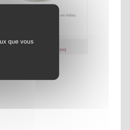
Filin inox (AISI 316) pour application en milieu
extérieur ou humide.
Code article :
258733
Prix : 12,90 €
HT
ceux que vous
Filin inox Ø 4 mm
Coupe à la longueur (m)