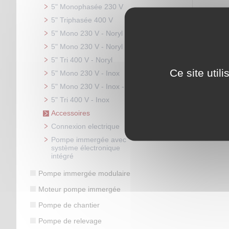
5" Monophasée 230 V
5" Triphasée 400 V
Filin inox 
5" Mono 230 V - Noryl
extérieur 
5" Mono 230 V - Noryl - Auto
Code artic
5" Tri 400 V - Noryl
Prix : 4,80
Ce site util
5" Mono 230 V - Inox
5" Mono 230 V - Inox - Auto
5" Tri 400 V - Inox
Accessoires
Connexion electrique
Pompe immergée avec
système électronique
intégré
Pompe immergée modulaire
Moteur pompe immergée
Pompe de chantier
Pompe de relevage