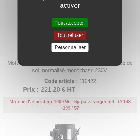
activer
Tout accepter
Tout refuser
Personnaliser
Moteur electrique généralement utilisé sur laveuse de
sol, normalisé monophasé 230V.
Code article :
110422
Prix : 221,20 €
HT
Moteur d'aspirateur 1000 W - By-pass tangentiel - Ø 143
-199 / 57