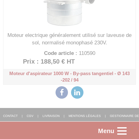
Moteur electrique généralement utilisé sur laveuse de
sol, normalisé monophasé 230V.
Code article :
110590
Prix : 188,50 €
HT
Moteur d'aspirateur 1000 W - By-pass tangentiel - Ø 143
-202 / 94
CONTACT
|
CGV
|
LIVRAISON
|
MENTIONS LÉGALES
|
GESTIONNAIRE DE
Menu
COOKIES
|
AGENCE WEB ALSACE
: FGP SOLUTIONS