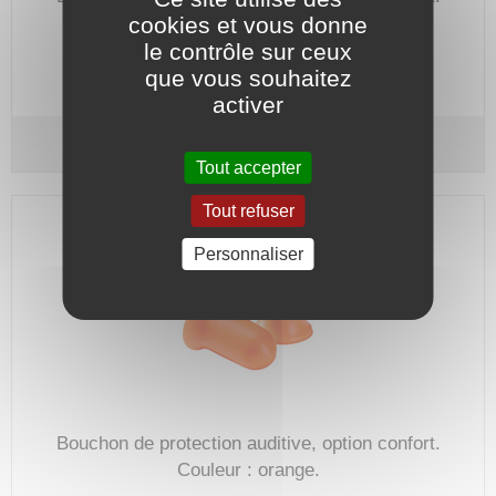
cookies et vous donne
Couleur : orange.
le contrôle sur ceux
Code article :
986986
que vous souhaitez
Prix : 115,90 €
HT
activer
Bouchons anti-bruit (200 paires)
Tout accepter
Tout refuser
Personnaliser
Bouchon de protection auditive, option confort.
Couleur : orange.