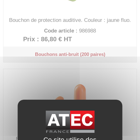
Bouchon de protection auditive.
Couleur : jaune fluo.
Code article :
986988
Prix : 86,80 €
HT
Bouchons anti-bruit (200 paires)
Ce site utilise des
Bouchon de protection auditive, option confort.