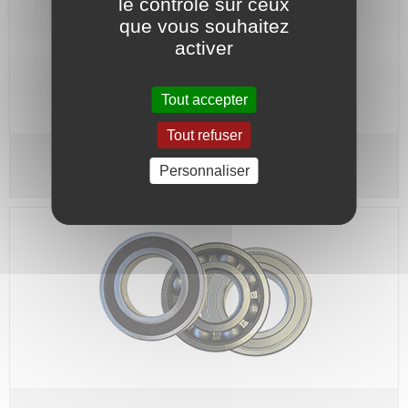
le contrôle sur ceux
que vous souhaitez
activer
Tout accepter
Tout refuser
Roulement à billes série 6006
Personnaliser