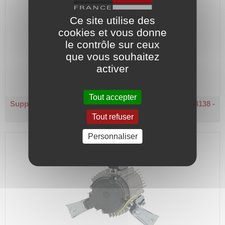
Ce site utilise des
cookies et vous donne
le contrôle sur ceux
que vous souhaitez
activer
Code article :
114456
Prix : 154,10 €
HT
Tout accepter
Support moteur de ventilateur pour moteur code : 114138 -
114146 - 114188 - 114189
Tout refuser
Personnaliser