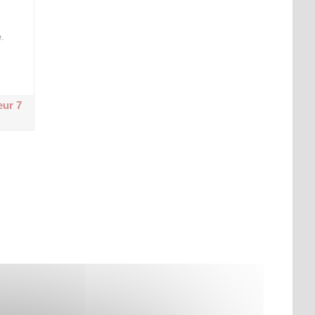
.
eur 7