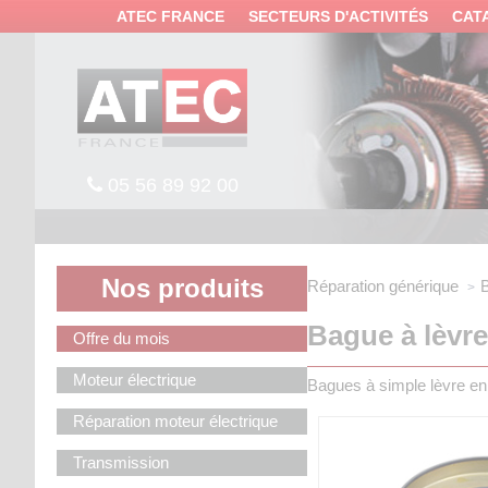
Panneau de gestion des cookies
ATEC FRANCE
SECTEURS D'ACTIVITÉS
CAT
05 56 89 92 00
Nos produits
Réparation générique
B
Bague à lèvr
Offre du mois
Moteur électrique
Bagues à simple lèvre en
Réparation moteur électrique
Transmission