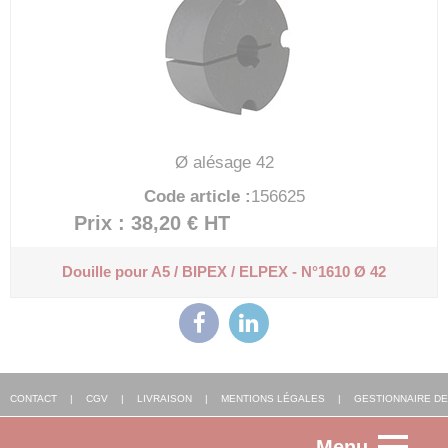
Ø alésage 42
Code article :
156625
Prix : 38,20 €
HT
Douille pour A5 / BIPEX / ELPEX - N°1610 Ø 42
CONTACT
|
CGV
|
LIVRAISON
|
MENTIONS LÉGALES
|
GESTIONNAIRE DE
Menu