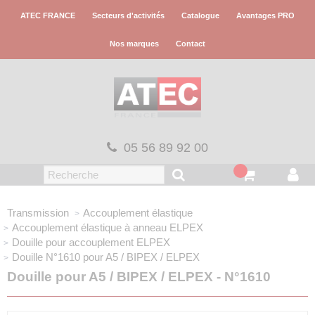
Panneau de gestion des cookies
ATEC FRANCE
Secteurs d'activités
Catalogue
Avantages PRO
Nos marques
Contact
05 56 89 92 00
Transmission
Accouplement élastique
Accouplement élastique
à anneau ELPEX
Douille pour accouplement
ELPEX
Douille N°1610
pour A5 / BIPEX / ELPEX
Douille pour A5 / BIPEX / ELPEX - N°1610