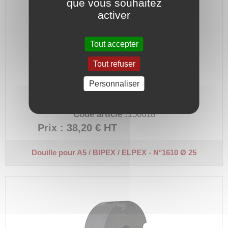
que vous souhaitez
activer
Tout accepter
Tout refuser
Personnaliser
Ø alésage 25
Code article :
156618
Prix : 38,20 €
HT
Douille pour A5 / BIPEX / ELPEX - N°1610 Ø 25