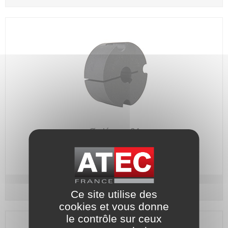
Ø alésage 24
Code article :
156617
Prix : 38,20 €
HT
Douille pour A5 / BIPEX / ELPEX - N°1610 Ø 24
Ce site utilise des
cookies et vous donne
le contrôle sur ceux