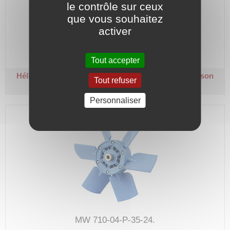
le contrôle sur ceux
que vous souhaitez
MW 710-09-P-48-24.
activer
Code article :
586420
Prix : 601,10 €
HT
Tout accepter
Hélice pâles polyamides Ø 710 mm
9 pâles - Inclinaison
Tout refuser
48° - Ø alésage 24 mm
Personnaliser
MW 710-04-P-35-24.