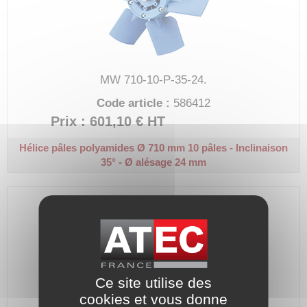
MW 710-10-P-35-24.
Code article :
586412
Prix : 601,10 €
HT
Hélice pâles polyamides Ø 710 mm
10 pâles - Inclinaison
35° - Ø alésage 24 mm
Ce site utilise des
cookies et vous donne