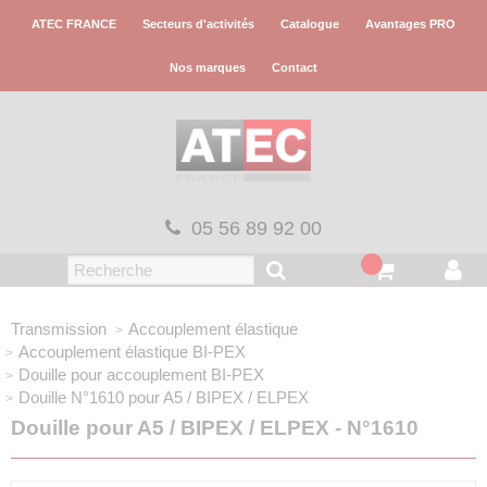
Panneau de gestion des cookies
ATEC FRANCE
Secteurs d'activités
Catalogue
Avantages PRO
Nos marques
Contact
05 56 89 92 00
Transmission
Accouplement élastique
Accouplement élastique
BI-PEX
Douille pour accouplement
BI-PEX
Douille N°1610
pour A5 / BIPEX / ELPEX
Douille pour A5 / BIPEX / ELPEX - N°1610