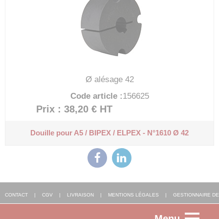
Ø alésage 42
Code article :
156625
Prix : 38,20 €
HT
Douille pour A5 / BIPEX / ELPEX - N°1610 Ø 42
CONTACT
|
CGV
|
LIVRAISON
|
MENTIONS LÉGALES
|
GESTIONNAIRE DE
Menu