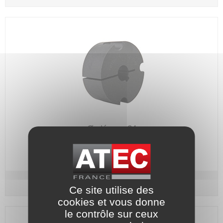
Ø alésage 24
Code article :
156617
Prix : 38,20 €
HT
Douille pour A5 / BIPEX / ELPEX - N°1610 Ø 24
Ce site utilise des
cookies et vous donne
le contrôle sur ceux