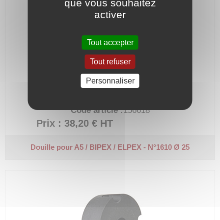
que vous souhaitez
activer
Tout accepter
Tout refuser
Personnaliser
Ø alésage 25
Code article :
156618
Prix : 38,20 €
HT
Douille pour A5 / BIPEX / ELPEX - N°1610 Ø 25