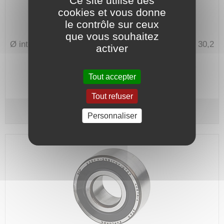
Ce site utilise des
cookies et vous donne
le contrôle sur ceux
que vous souhaitez
Ø intérieur 45 mm - Ø extérieur 85 mm
Épaisseur 30,2
activer
mm.
Code article :
702010
Tout accepter
Prix : 192,10 €
HT
Tout refuser
Roulement 3209 2RS - SKF
Personnaliser