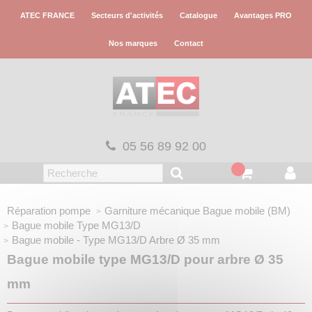
Panneau de gestion des cookies
ATEC FRANCE
Secteurs d'activités
Catalogue
Avantages PRO
Nos marques
Contact
05 56 89 92 00
Réparation pompe
Garniture mécanique
Bague mobile (BM)
Bague mobile
Type MG13/D
Bague mobile - Type MG13/D
Arbre Ø 35 mm
Bague mobile type MG13/D pour arbre Ø 35
mm