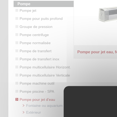
Pompe
Pompe jet
Pompe pour puits profond
Groupe de pression
Pompe centrifuge
Pompe normalisée
Pompe de transfert
Pompe pour jet eau, 
Pompe de transfert inox
Pompe multicellulaire Horizont.
Pompe multicellulaire Verticale
Pompe machine outil
Pompe piscine - SPA
Pompe pour jet d'eau
Fontaine ou aquarium
Extérieur