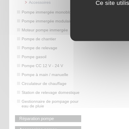
Ce site util
Accessoires
Pompe immergée monobloc
Pompe immergée modulaire
Moteur pompe immergée
Pompe de chantier
Pompe de relevage
Pompe gasoil
Pompe CC 12 V - 24 V
Pompe à main / manuelle
Circulateur de chauffage
Station de relevage domestique
Gestionnaire de pompage pour
eau de pluie
Réparation pompe