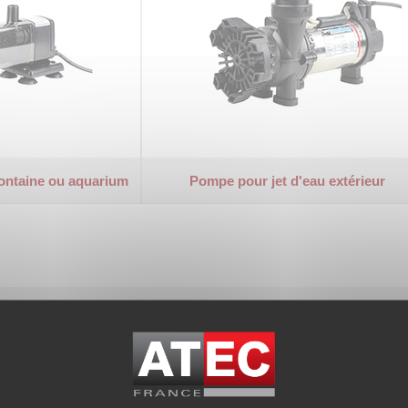
fontaine ou aquarium
Pompe pour jet d'eau extérieur