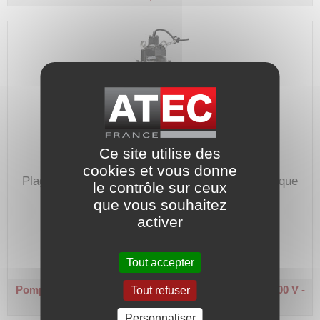
Ce site utilise des
cookies et vous donne
Plage de débit : 1 à 65 m³/h.
Hauteur manométrique
le contrôle sur ceux
max. : 21 m.
que vous souhaitez
activer
Code article :
233646
Prix : 2 136,80 €
HT
Tout accepter
Pompe de relevage eau chargée - U2 400
Triphasée 400 V -
Tout refuser
4 kW
Personnaliser