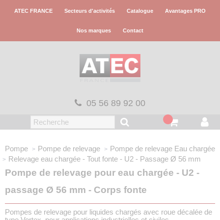
Panneau de gestion des cookies
ATEC FRANCE
Secteurs d'activités
Catalogue
Avantages PRO
Nos marques
Contact
05 56 89 92 00
Pompe
Pompe de relevage
Pompe de relevage
Eau chargée
Relevage eau chargée - Tout
fonte - U2 - Passage Ø 56 mm
Pompe de relevage pour eau chargée - U2 -
passage Ø 56 mm - Corps fonte
Pompes de relevage pour liquides chargés avec roue décalée de
type Vortex, pour applications industrielles et civiles,