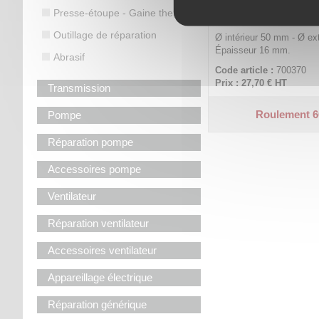
Presse-étoupe - Gaine thermo
Outillage de réparation
Ø intérieur 50 mm - Ø ex
Épaisseur 16 mm.
Abrasif
Code article :
700370
Prix : 27,70 €
HT
Transmission
Roulement 6
Pompe
Réparation pompe
Accessoires pompe
Ventilateur
Réparation ventilateur
Accessoires ventilateur
Appareillage électrique
Réparation générique