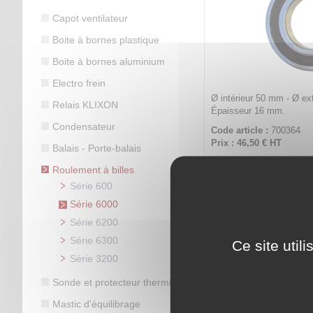
Capot ventilateur
Boite à bornes plastique
Boite à bornes aluminium
Electro frein
Ø intérieur 50 mm - Ø ex
Relais KLIXON
Épaisseur 16 mm.
Condensateur
Code article :
700364
Prix : 46,50 €
HT
Balais - Porte-balais
Roulement à billes
Roulement 6
Série 600
Série 6000
Série 6200
Série 6300
Ce site util
Série 3200
Sonde et protecteur thermique
Mastic d'équilibrage