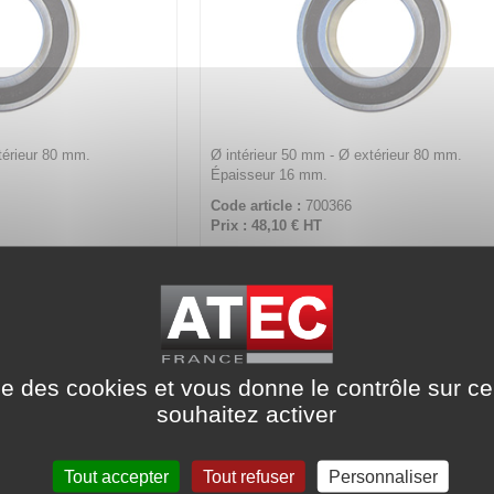
térieur 80 mm.
Ø intérieur 50 mm - Ø extérieur 80 mm.
Épaisseur 16 mm.
Code article :
700366
Prix : 48,10 €
HT
010 2RS - SKF
Roulement 6010 2RS C3 - SKF
ise des cookies et vous donne le contrôle sur 
souhaitez activer
Tout accepter
Tout refuser
Personnaliser