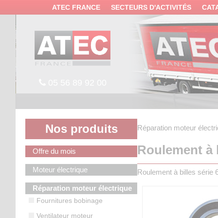
Panneau de gestion des cookies
ATEC FRANCE
SECTEURS D'ACTIVITÉS
CAT
05 56 89 92 00
Nos produits
Réparation moteur électr
Roulement à b
Offre du mois
Moteur électrique
Roulement à billes série 6
Réparation moteur électrique
Fournitures bobinage
Ventilateur moteur