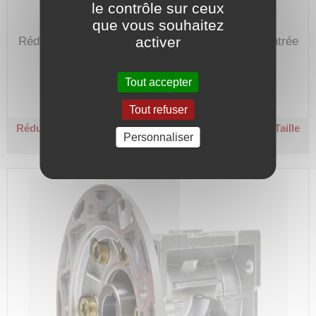
le contrôle sur ceux
que vous souhaitez
activer
Réducteur de vitesse de 80 avec bride B14 en entrée
pour moteur hauteur d'axe de 63.
Code article :
192305
Tout accepter
Prix : 318,30 €
HT
Tout refuser
Réducteur roue et vis carré - Ø 11 / Ø 25 - R 80
B14 - Taille
Personnaliser
63 - Couple sortie 64 Nm