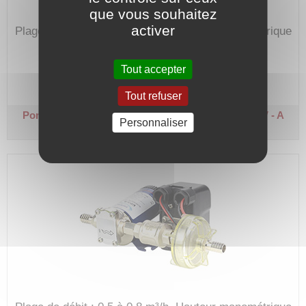
que vous souhaitez
activer
Plage de débit : 0,5 à 0,8 m³/h.
Hauteur manométrique
max. : 40 m.
Tout accepter
Code article :
244171
Prix : 617,50 €
HT
Tout refuser
Pompe de transfert - UP9A-12
Courant continu 12 V - A
Personnaliser
engrenages