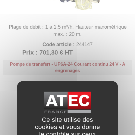
Plage de débit : 1 à 1,5 m³/h.
Hauteur manométrique
max. : 20 m.
Code article :
244147
Prix : 701,30 €
HT
Pompe de transfert - UP6A-24
Courant continu 24 V - A
engrenages
Ce site utilise des
cookies et vous donne
le contrôle sur ceux