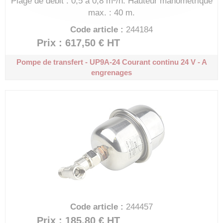
Plage de débit : 0,5 à 0,8 m³/h.
Hauteur manométrique
max. : 40 m.
Code article :
244184
Prix : 617,50 €
HT
Pompe de transfert - UP9A-24
Courant continu 24 V - A
engrenages
Code article :
244457
Prix : 185,80 €
HT