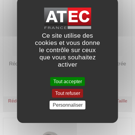
Ce site utilise des
cookies et vous donne
le contrôle sur ceux
que vous souhaitez
activer
Réducteur de vitesse de 60 avec bride B5 en entrée
pour moteur hauteur d'axe de 80.
Code article :
192559
Tout accepter
Prix : 539,50 €
HT
Tout refuser
Réducteur roue et vis carré - Ø 19 / Ø 28 - R 60
B5 - Taille
Personnaliser
80 - Couple sortie 197 Nm