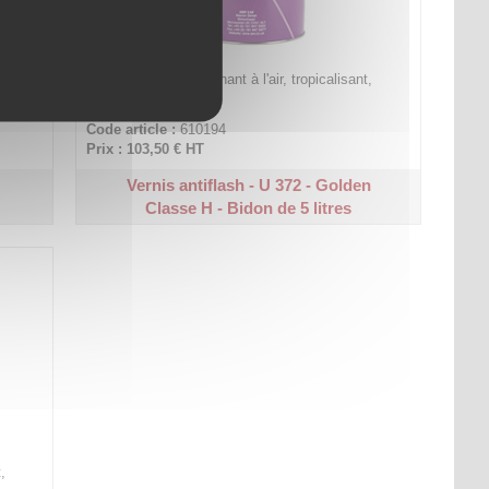
,
Vernis air Alkyde séchant à l'air, tropicalisant,
fongicide.
Code article :
610194
Prix : 103,50 €
HT
e
Vernis antiflash - U 372 - Golden
Classe H - Bidon de 5 litres
,