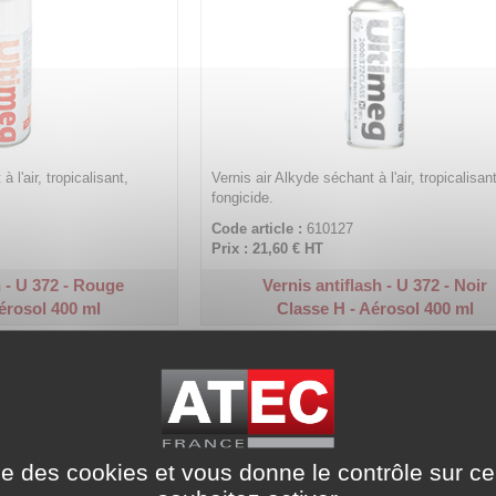
 l'air, tropicalisant,
Vernis air Alkyde séchant à l'air, tropicalisant
fongicide.
Code article :
610127
Prix : 21,60 €
HT
h - U 372 - Rouge
Vernis antiflash - U 372 - Noir
érosol 400 ml
Classe H - Aérosol 400 ml
ise des cookies et vous donne le contrôle sur 