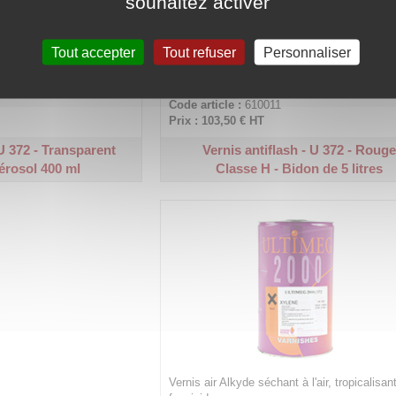
souhaitez activer
Tout accepter
Tout refuser
Personnaliser
 l'air, tropicalisant,
Vernis air Alkyde séchant à l'air, tropicalisant
fongicide.
Code article :
610011
Prix : 103,50 €
HT
 U 372 - Transparent
Vernis antiflash - U 372 - Roug
érosol 400 ml
Classe H - Bidon de 5 litres
Vernis air Alkyde séchant à l'air, tropicalisant