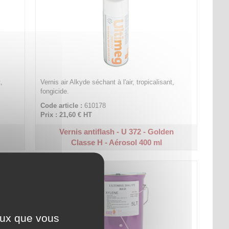
,
Vernis air Alkyde séchant à l'air, tropicalisant,
fongicide.
Code article :
610178
Prix : 21,60 €
HT
Vernis antiflash - U 372 - Golden
Classe H - Aérosol 400 ml
ceux que vous