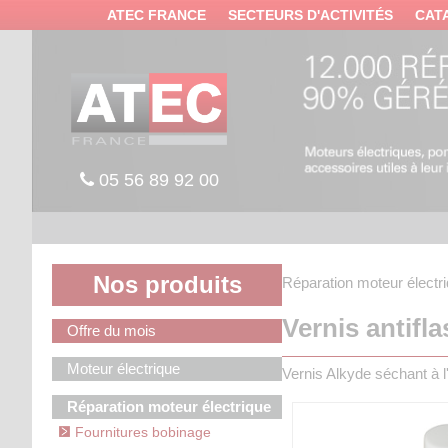
Panneau de gestion des cookies
ATEC FRANCE
SECTEURS D'ACTIVITÉS
CAT
05 56 89 92 00
Nos produits
Réparation moteur électr
Vernis antifl
Offre du mois
Moteur électrique
Vernis Alkyde séchant à l'
Réparation moteur électrique
Fournitures bobinage