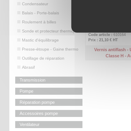
Condensateur
Balais - Porte-balais
Vernis air Alkyde séchant à
Roulement à billes
fongicide.
Sonde et protecteur thermique
Code article :
610164
Mastic d'équilibrage
Prix : 21,10 €
HT
Presse-étoupe - Gaine thermo
Vernis antiflash -
Classe H - A
Outillage de réparation
Abrasif
Transmission
Pompe
Réparation pompe
Accessoires pompe
Ventilateur