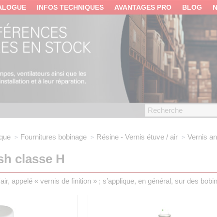
ALOGUE
INFOS TECHNIQUES
AVANTAGES PRO
BLOG
ique
Fournitures bobinage
Résine - Vernis étuve / air
Vernis an
ash classe H
air, appelé « vernis de finition » ; s’applique, en général, sur des b