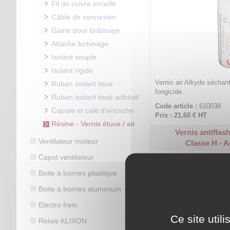
Fil de cuivre emaillé
Câble de connexion
Gaine pour bobinage
Attache bobinage
Isolant souple
Isolant rigide
Vernis air Alkyde séchant à
Ruban isolant tissé
fongicide.
Ruban isolant tissé adhésif
Code article :
610038
Capote et cale d'encoche
Prix : 21,60 €
HT
Résine - Vernis étuve / air
Vernis antiflas
Ventilateur moteur
Classe H - A
Capot ventilateur
Boite à bornes plastique
Boite à bornes aluminium
Electro frein
Ce site util
Relais KLIXON