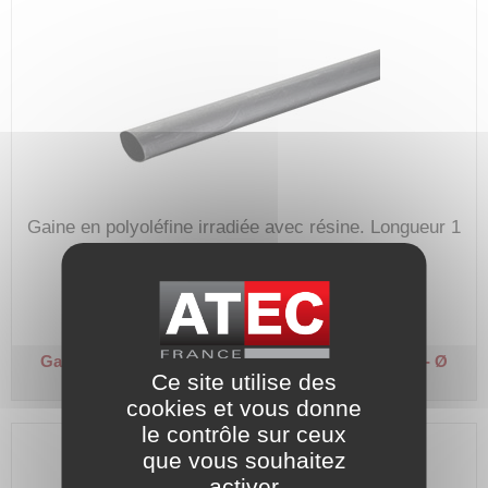
Gaine en polyoléfine irradiée avec résine.
Longueur 1
m.
Code article :
609151
Prix : 14,30 €
HT
Gaine thermo-rétractable étanche à l'eau
Ø 12 mm - Ø
Ce site utilise des
après retreint 4 mm
cookies et vous donne
le contrôle sur ceux
que vous souhaitez
activer