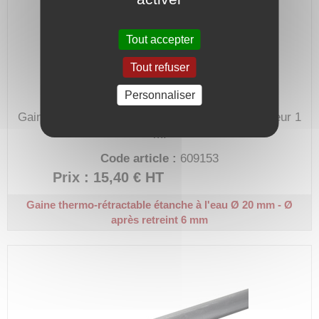
Tout accepter
Tout refuser
Personnaliser
Gaine en polyoléfine irradiée avec résine.
Longueur 1
m.
Code article :
609153
Prix : 15,40 €
HT
Gaine thermo-rétractable étanche à l'eau
Ø 20 mm - Ø
après retreint 6 mm