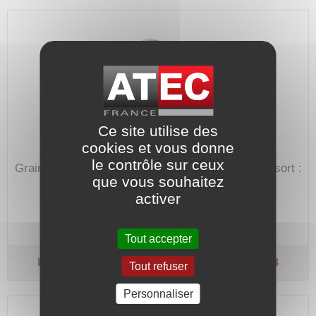
Ce site utilise des
cookies et vous donne
le contrôle sur ceux
Grain mobile : Carbone.
Joint : Nitrile - Cage/Ressort :
que vous souhaitez
Inox 304.
activer
Code article :
564524
Prix : 26,40 €
HT
Tout accepter
Bague mobile - Type MG1/D - Arbre Ø 20
Ca-Ni-I4
Tout refuser
Personnaliser