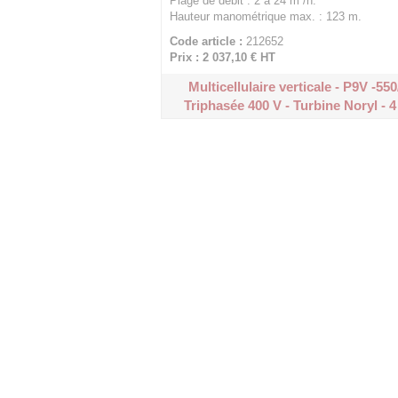
Plage de débit : 2 à 24 m³/h.
Hauteur manométrique max. : 123 m.
Code article :
212652
Prix : 2 037,10 €
HT
Multicellulaire verticale - P9V -550
Triphasée 400 V - Turbine Noryl - 