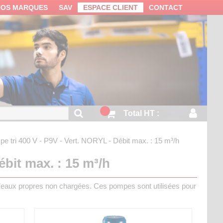
NOS MARQUES
SAV
ESPACE CLIENT
CONTACT
Total HT :
e tri 400 V - P9V - Vert.
NORYL - Débit max. : 15 m³/h
ébit max. : 15 m³/h
d’eaux propres non chargées. Ces pompes sont utilisées pour