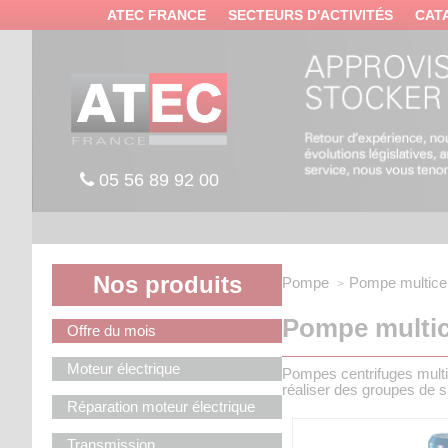
Panneau de gestion des cookies
ATEC FRANCE
SECTEURS D'ACTIVITÉS
CAT
05 56 89 92 00
Nos produits
Pompe
Pompe multicell
Pompe multice
Offre du mois
Moteur électrique
Pompes centrifuges multi
réaliser des groupes de sur
Réparation moteur électrique
Transmission