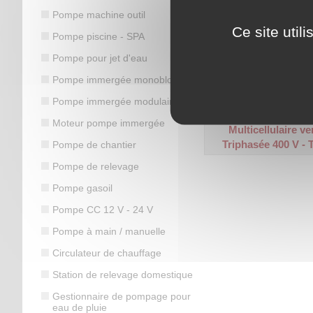
Pompe machine outil
Ce site util
Pompe piscine - SPA
Pompe pour jet d'eau
Plage de débit : 2 à 24 m
Hauteur manométrique ma
Pompe immergée monobloc
Code article :
212628
Pompe immergée modulaire
Prix : 1 436,70 €
HT
Moteur pompe immergée
Multicellulaire ve
Triphasée 400 V - 
Pompe de chantier
Pompe de relevage
Pompe gasoil
Pompe CC 12 V - 24 V
Pompe à main / manuelle
Circulateur de chauffage
Station de relevage domestique
Gestionnaire de pompage pour
eau de pluie