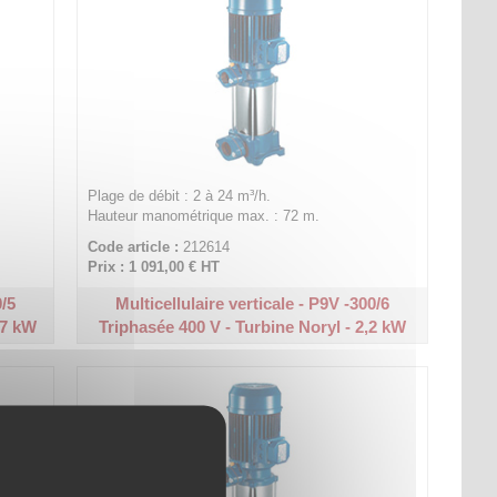
Plage de débit : 2 à 24 m³/h.
Hauteur manométrique max. : 72 m.
Code article :
212614
Prix : 1 091,00 €
HT
0/5
Multicellulaire verticale - P9V -300/6
87 kW
Triphasée 400 V - Turbine Noryl - 2,2 kW