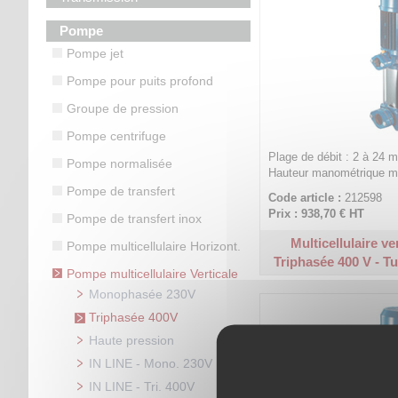
Pompe
Pompe jet
Pompe pour puits profond
Groupe de pression
Pompe centrifuge
Plage de débit : 2 à 24 m
Pompe normalisée
Hauteur manométrique ma
Pompe de transfert
Code article :
212598
Prix : 938,70 €
HT
Pompe de transfert inox
Multicellulaire ve
Pompe multicellulaire Horizont.
Triphasée 400 V - Tu
Pompe multicellulaire Verticale
Monophasée 230V
Triphasée 400V
Haute pression
IN LINE - Mono. 230V
IN LINE - Tri. 400V