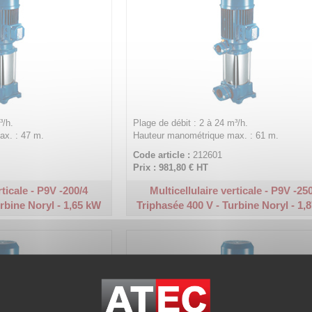
³/h.
Plage de débit : 2 à 24 m³/h.
x. : 47 m.
Hauteur manométrique max. : 61 m.
Code article :
212601
Prix : 981,80 €
HT
rticale - P9V -200/4
Multicellulaire verticale - P9V -25
rbine Noryl - 1,65 kW
Triphasée 400 V - Turbine Noryl - 1,