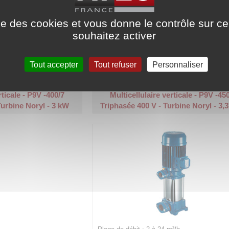
ise des cookies et vous donne le contrôle sur 
souhaitez activer
³/h.
Plage de débit : 2 à 24 m³/h.
x. : 83 m.
Hauteur manométrique max. : 97 m.
Tout accepter
Tout refuser
Personnaliser
Code article :
212636
Prix : 1 831,00 €
HT
rticale - P9V -400/7
Multicellulaire verticale - P9V -45
Turbine Noryl - 3 kW
Triphasée 400 V - Turbine Noryl - 3,