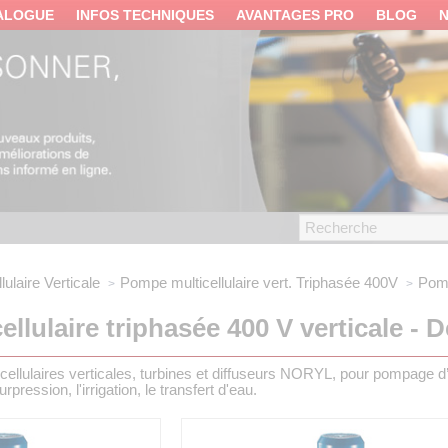
ALOGUE
INFOS TECHNIQUES
AVANTAGES PRO
BLOG
ulaire Verticale
Pompe multicellulaire vert.
Triphasée 400V
Pomp
llulaire triphasée 400 V verticale - D
cellulaires verticales, turbines et diffuseurs NORYL, pour pompage 
pression, l'irrigation, le transfert d'eau.