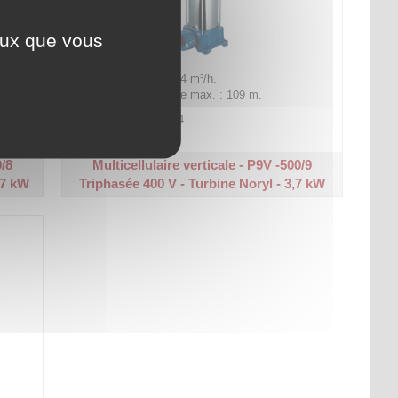
ceux que vous
Plage de débit : 2 à 24 m³/h.
Hauteur manométrique max. : 109 m.
Code article :
212644
Prix : 1 892,00 €
HT
0/8
Multicellulaire verticale - P9V -500/9
37 kW
Triphasée 400 V - Turbine Noryl - 3,7 kW