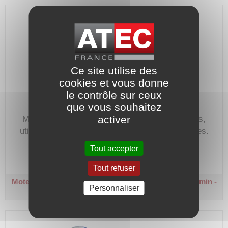
Ce site utilise des
cookies et vous donne
le contrôle sur ceux
que vous souhaitez
activer
Moteur électrique triphasé 230/400V, 2 vitesses,
utilisé pour tout type d'entrainement de machines.
Code article :
118070
Tout accepter
Prix : 0,00 €
HT
Tout refuser
Moteur triphasé 2 vitesses - Taille 80 - B5
1500/750 tr/min -
Personnaliser
0,37 kW / 0,2 kW