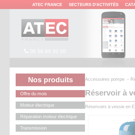
Panneau de gestion des cookies
ATEC FRANCE
SECTEURS D'ACTIVITÉS
CAT
05 56 89 92 00
Nos produits
Accessoires pompe
Ré
Réservoir à ve
Offre du mois
Moteur électrique
Réservoirs à vessie en E
Réparation moteur électrique
Transmission