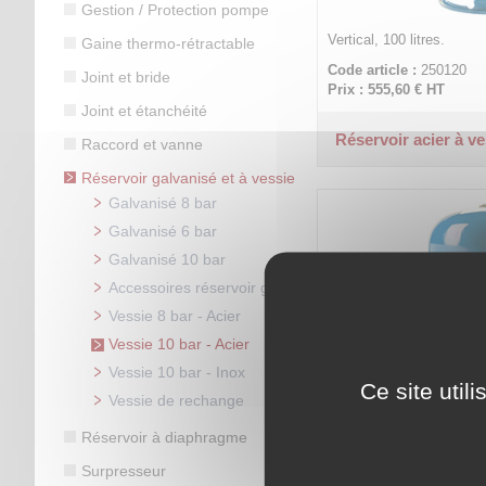
Gestion / Protection pompe
Vertical, 100 litres.
Gaine thermo-rétractable
Code article :
250120
Joint et bride
Prix : 555,60 €
HT
Joint et étanchéité
Réservoir acier à ve
Raccord et vanne
Réservoir galvanisé et à vessie
Galvanisé 8 bar
Galvanisé 6 bar
Galvanisé 10 bar
Accessoires réservoir galva.
Vessie 8 bar - Acier
Vessie 10 bar - Acier
Vessie 10 bar - Inox
Ce site util
Vessie de rechange
Vertical, 300 litres.
Réservoir à diaphragme
Code article :
250155
Prix : 1 246,10 €
HT
Surpresseur