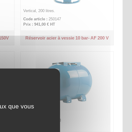
Vertical, 200 litres.
Code article :
250147
Prix : 941,00 €
HT
 150V
Réservoir acier à vessie 10 bar- AF 200 V
ceux que vous
Horizontal, 50 litres.
Code article :
250183
Prix : 263,10 €
HT