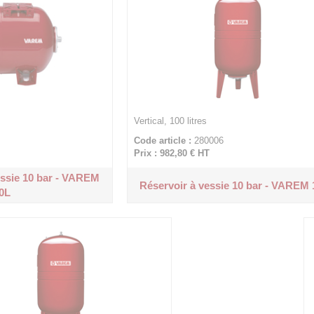
Vertical, 100 litres
Code article :
280006
Prix : 982,80 €
HT
essie 10 bar - VAREM
Réservoir à vessie 10 bar - VAREM
0L