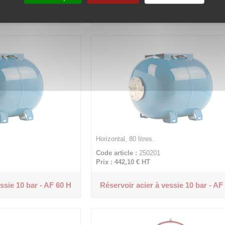
ssie 10 bar- AF 300 V
Réservoir acier à vessie 10 bar- AF 
Horizontal, 80 litres.
Code article :
250201
Prix : 442,10 €
HT
ssie 10 bar - AF 60 H
Réservoir acier à vessie 10 bar - AF