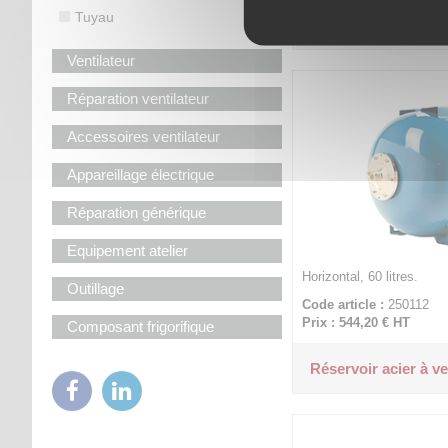
Tuyau
Réservoir acier à ve
Ventilateur
Réparation ventilateur
Accessoires ventilateur
Appareillage électrique
Réparation générique
Equipement atelier
Horizontal, 60 litres.
Outillage
Code article :
250112
Prix : 544,20 €
HT
Composant frigorifique
Réservoir acier à ve