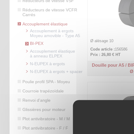
Réducteurs de vitesse VSF
Réducteurs de vitesse VCFR
Carrés
Accouplement élastique
Accouplement à ergots
Moyeu amovible - Type A5
Ø alésage 10
BI-PEX
Code article :
156586
Accouplement élastique
Prix : 26,80 €
HT
à anneau ELPEX
N-EUPEX à ergots
Douille pour A5 / B
Ø
N-EUPEX à ergots + spacer
Poulie profil SPA - Moyeu
Courroie trapézoïdale
Renvoi d'angle
Glissières pour moteur
Plot antivibratoire - M / M
Plot antivibratoire - F / F