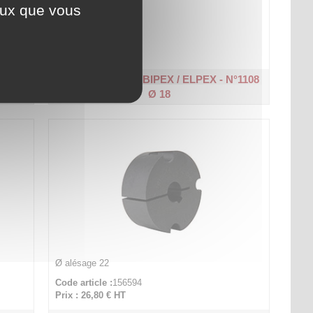
ceux que vous
Ø alésage 18
Code article :
156591
Prix : 26,80 €
HT
°1108
Douille pour A5 / BIPEX / ELPEX - N°1108
Ø 18
Ø alésage 22
Code article :
156594
Prix : 26,80 €
HT