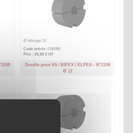
Ø alésage 12
Code article :
156588
Prix : 26,80 €
HT
°1108
Douille pour A5 / BIPEX / ELPEX - N°1108
Ø 12