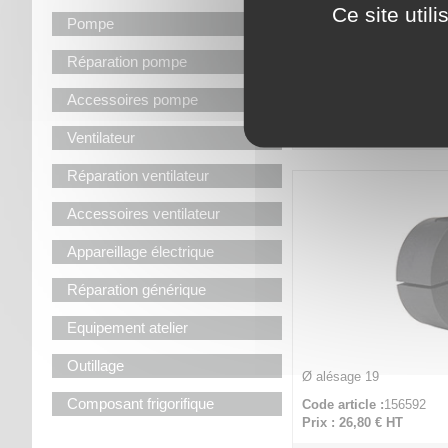
Ce site util
Pompe
Ø alésage 14
Réparation pompe
Code article :
156589
Prix : 26,80 €
HT
Accessoires pompe
Douille pour A5 / B
Ø
Ventilateur
Réparation ventilateur
Accessoires ventilateur
Appareillage électrique
Réparation générique
Equipement atelier
Outillage
Ø alésage 19
Composant frigorifique
Code article :
156592
Prix : 26,80 €
HT