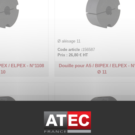
Ø alésage 11
Code article :
156587
Prix : 26,80 €
HT
IPEX / ELPEX - N°1108
Douille pour A5 / BIPEX / ELPEX - N
 10
Ø 11