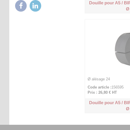
Douille pour A5 / B
Ø
Ø alésage 24
Code article :
156595
Prix : 26,80 €
HT
Douille pour A5 / B
Ø