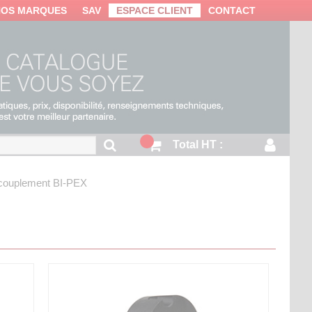
NOS MARQUES
SAV
ESPACE CLIENT
CONTACT
Total HT :
ccouplement
BI-PEX