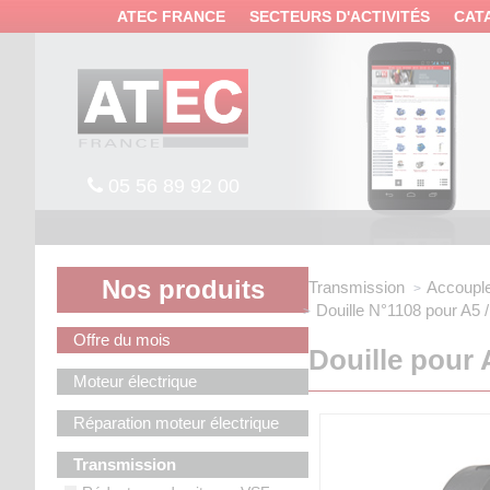
Panneau de gestion des cookies
ATEC FRANCE
SECTEURS D'ACTIVITÉS
CAT
05 56 89 92 00
Nos produits
Transmission
Accouple
Douille N°1108
pour A5 
Offre du mois
Douille pour 
Moteur électrique
Réparation moteur électrique
Transmission